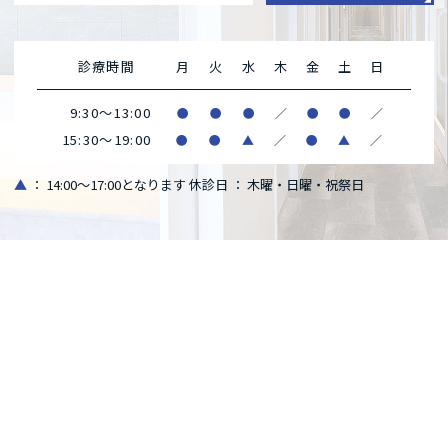
診療時間
月
火
水
木
金
土
日
9:30～13:00
●
●
●
／
●
●
／
15:30～19:00
●
●
▲
／
●
▲
／
▲
： 14:00～17:00となります
休診日 ： 木曜・日曜・祝祭日