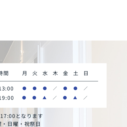
時間
月
火
水
木
金
土
日
13:00
●
●
●
／
●
●
／
19:00
●
●
▲
／
●
▲
／
～17:00となります
木曜・日曜・祝祭日