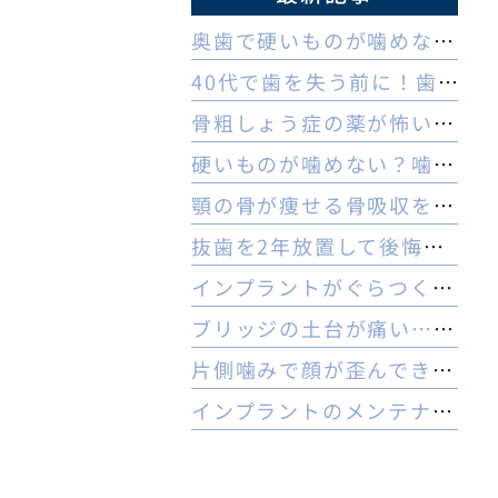
奥歯で硬いものが噛めない理由とは？ヒビや内部炎症の疑いと対策
40代で歯を失う前に！歯周病のセルフチェックと守る予防法
骨粗しょう症の薬が怖い方へ。顎骨壊死リスクを防ぐ3つの対策
硬いものが噛めない？噛む力の低下と認知症の関係と受診の目安
顎の骨が痩せる骨吸収を放置…治療は難しい？手遅れを防ぐ3つの対策
抜歯を2年放置して後悔…今からでもインプラントはできる？
インプラントがぐらつく！受診前にやるべき応急処置とNG行動一覧
ブリッジの土台が痛い…やり直すべき？インプラントとの判断基準を解説
片側噛みで顔が歪んできた…奥歯を失った40代女性のインプラントという選択肢
インプラントのメンテナンスに行かないとどうなる？ 他院でやってもいいの？