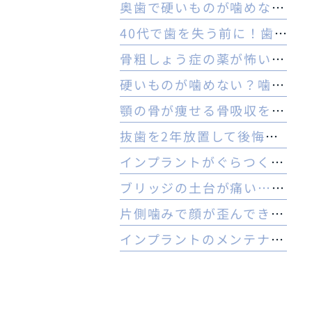
奥歯で硬いものが噛めない理由とは？ヒビや内部炎症の疑いと対策
40代で歯を失う前に！歯周病のセルフチェックと守る予防法
骨粗しょう症の薬が怖い方へ。顎骨壊死リスクを防ぐ3つの対策
硬いものが噛めない？噛む力の低下と認知症の関係と受診の目安
顎の骨が痩せる骨吸収を放置…治療は難しい？手遅れを防ぐ3つの対策
抜歯を2年放置して後悔…今からでもインプラントはできる？
インプラントがぐらつく！受診前にやるべき応急処置とNG行動一覧
ブリッジの土台が痛い…やり直すべき？インプラントとの判断基準を解説
片側噛みで顔が歪んできた…奥歯を失った40代女性のインプラントという選択肢
インプラントのメンテナンスに行かないとどうなる？ 他院でやってもいいの？