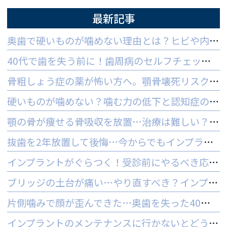
最新記事
奥歯で硬いものが噛めない理由とは？ヒビや内部炎症の疑いと対策
40代で歯を失う前に！歯周病のセルフチェックと守る予防法
骨粗しょう症の薬が怖い方へ。顎骨壊死リスクを防ぐ3つの対策
硬いものが噛めない？噛む力の低下と認知症の関係と受診の目安
顎の骨が痩せる骨吸収を放置…治療は難しい？手遅れを防ぐ3つの対策
抜歯を2年放置して後悔…今からでもインプラントはできる？
インプラントがぐらつく！受診前にやるべき応急処置とNG行動一覧
ブリッジの土台が痛い…やり直すべき？インプラントとの判断基準を解説
片側噛みで顔が歪んできた…奥歯を失った40代女性のインプラントという選択肢
インプラントのメンテナンスに行かないとどうなる？ 他院でやってもいいの？