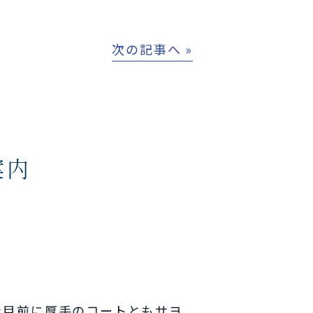
次の記事へ »
案内
を目前に厚手のコートともサヨ