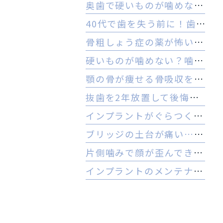
奥歯で硬いものが噛めない理由とは？ヒビや内部炎症の疑いと対策
40代で歯を失う前に！歯周病のセルフチェックと守る予防法
骨粗しょう症の薬が怖い方へ。顎骨壊死リスクを防ぐ3つの対策
硬いものが噛めない？噛む力の低下と認知症の関係と受診の目安
顎の骨が痩せる骨吸収を放置…治療は難しい？手遅れを防ぐ3つの対策
抜歯を2年放置して後悔…今からでもインプラントはできる？
インプラントがぐらつく！受診前にやるべき応急処置とNG行動一覧
ブリッジの土台が痛い…やり直すべき？インプラントとの判断基準を解説
片側噛みで顔が歪んできた…奥歯を失った40代女性のインプラントという選択肢
インプラントのメンテナンスに行かないとどうなる？ 他院でやってもいいの？