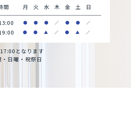
時間
月
火
水
木
金
土
日
13:00
●
●
●
／
●
●
／
19:00
●
●
▲
／
●
▲
／
～17:00となります
木曜・日曜・祝祭日