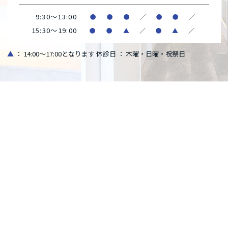
9:30～13:00
●
●
●
／
●
●
／
15:30～19:00
●
●
▲
／
●
▲
／
▲
： 14:00～17:00となります
休診日 ： 木曜・日曜・祝祭日