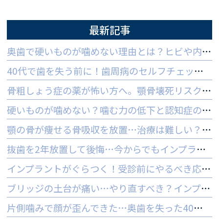
最新記事
奥歯で硬いものが噛めない理由とは？ヒビや内部炎症の疑いと対策
40代で歯を失う前に！歯周病のセルフチェックと守る予防法
骨粗しょう症の薬が怖い方へ。顎骨壊死リスクを防ぐ3つの対策
硬いものが噛めない？噛む力の低下と認知症の関係と受診の目安
顎の骨が痩せる骨吸収を放置…治療は難しい？手遅れを防ぐ3つの対策
抜歯を2年放置して後悔…今からでもインプラントはできる？
インプラントがぐらつく！受診前にやるべき応急処置とNG行動一覧
ブリッジの土台が痛い…やり直すべき？インプラントとの判断基準を解説
片側噛みで顔が歪んできた…奥歯を失った40代女性のインプラントという選択肢