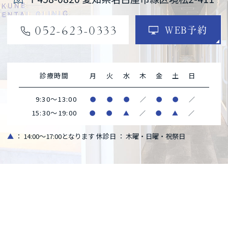
052-623-0333
WEB予約
診療時間
月
火
水
木
金
土
日
9:30～13:00
●
●
●
／
●
●
／
15:30～19:00
●
●
▲
／
●
▲
／
▲
： 14:00～17:00となります
休診日 ： 木曜・日曜・祝祭日