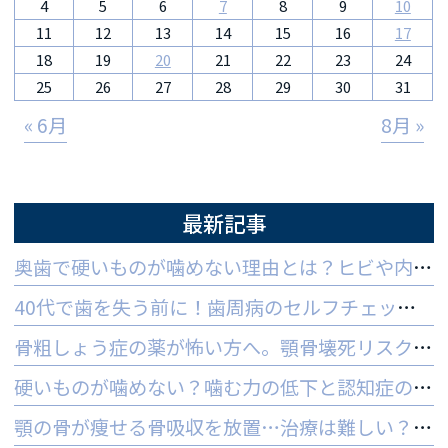
4
5
6
7
8
9
10
11
12
13
14
15
16
17
18
19
20
21
22
23
24
25
26
27
28
29
30
31
« 6月
8月 »
最新記事
奥歯で硬いものが噛めない理由とは？ヒビや内部炎症の疑いと対策
40代で歯を失う前に！歯周病のセルフチェックと守る予防法
骨粗しょう症の薬が怖い方へ。顎骨壊死リスクを防ぐ3つの対策
硬いものが噛めない？噛む力の低下と認知症の関係と受診の目安
顎の骨が痩せる骨吸収を放置…治療は難しい？手遅れを防ぐ3つの対策