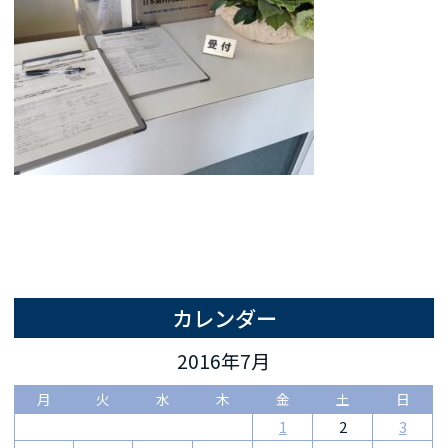
カレンダー
2016年7月
月
火
水
木
金
土
日
1
2
3