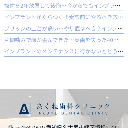
抜歯を2年放置して後悔…今からでもインプラントはできる？
インプラントがぐらつく！受診前にやるべき応急処置とNG行動一覧
ブリッジの土台が痛い…やり直すべき？インプラントとの判断基準を解説
片側噛みで顔が歪んできた…奥歯を失った40代女性のインプラントという選択肢
インプラントのメンテナンスに行かないとどうなる？ 他院でやってもいいの？
〒458-0820 愛知県名古屋市緑区境松2-411