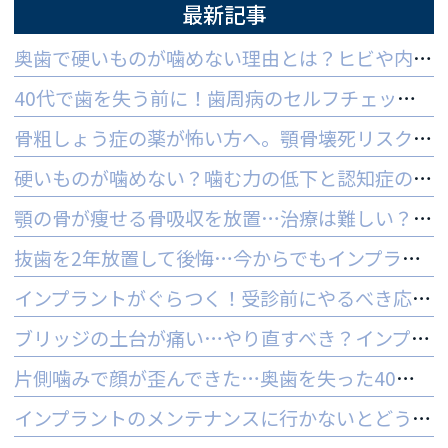
最新記事
奥歯で硬いものが噛めない理由とは？ヒビや内部炎症の疑いと対策
40代で歯を失う前に！歯周病のセルフチェックと守る予防法
骨粗しょう症の薬が怖い方へ。顎骨壊死リスクを防ぐ3つの対策
硬いものが噛めない？噛む力の低下と認知症の関係と受診の目安
顎の骨が痩せる骨吸収を放置…治療は難しい？手遅れを防ぐ3つの対策
抜歯を2年放置して後悔…今からでもインプラントはできる？
インプラントがぐらつく！受診前にやるべき応急処置とNG行動一覧
ブリッジの土台が痛い…やり直すべき？インプラントとの判断基準を解説
片側噛みで顔が歪んできた…奥歯を失った40代女性のインプラントという選択肢
インプラントのメンテナンスに行かないとどうなる？ 他院でやってもいいの？