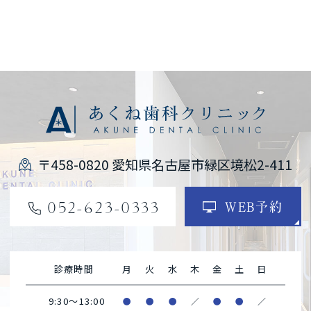
〒458-0820 愛知県名古屋市緑区境松2-411
052-623-0333
WEB予約
診療時間
月
火
水
木
金
土
日
9:30～13:00
●
●
●
／
●
●
／