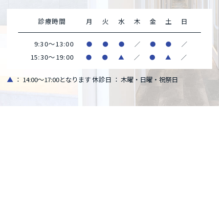
診療時間
月
火
水
木
金
土
日
9:30～13:00
●
●
●
／
●
●
／
15:30～19:00
●
●
▲
／
●
▲
／
▲
： 14:00～17:00となります
休診日 ： 木曜・日曜・祝祭日