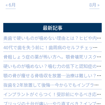
« 6月
8月 »
最新記事
奥歯で硬いものが噛めない理由とは？ヒビや内部炎症の疑いと対策
40代で歯を失う前に！歯周病のセルフチェックと守る予防法
骨粗しょう症の薬が怖い方へ。顎骨壊死リスクを防ぐ3つの対策
硬いものが噛めない？噛む力の低下と認知症の関係と受診の目安
顎の骨が痩せる骨吸収を放置…治療は難しい？手遅れを防ぐ3つの対策
抜歯を2年放置して後悔…今からでもインプラントはできる？
インプラントがぐらつく！受診前にやるべき応急処置とNG行動一覧
ブリッジの土台が痛い…やり直すべき？インプラントとの判断基準を解説