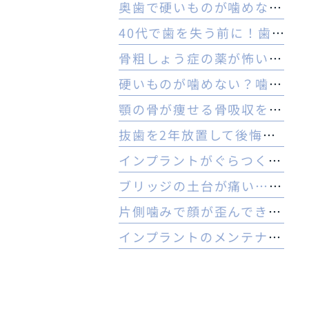
奥歯で硬いものが噛めない理由とは？ヒビや内部炎症の疑いと対策
40代で歯を失う前に！歯周病のセルフチェックと守る予防法
骨粗しょう症の薬が怖い方へ。顎骨壊死リスクを防ぐ3つの対策
硬いものが噛めない？噛む力の低下と認知症の関係と受診の目安
顎の骨が痩せる骨吸収を放置…治療は難しい？手遅れを防ぐ3つの対策
抜歯を2年放置して後悔…今からでもインプラントはできる？
インプラントがぐらつく！受診前にやるべき応急処置とNG行動一覧
ブリッジの土台が痛い…やり直すべき？インプラントとの判断基準を解説
片側噛みで顔が歪んできた…奥歯を失った40代女性のインプラントという選択肢
インプラントのメンテナンスに行かないとどうなる？ 他院でやってもいいの？