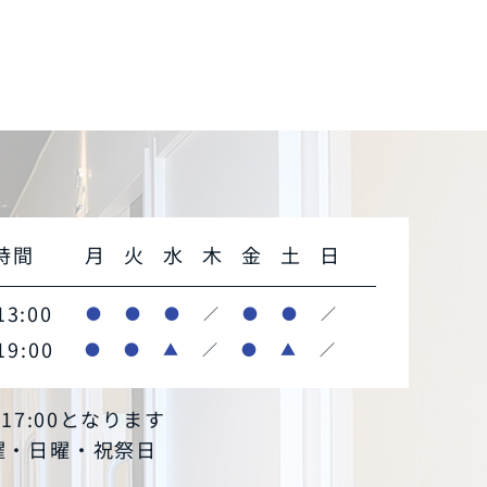
時間
月
火
水
木
金
土
日
13:00
●
●
●
／
●
●
／
19:00
●
●
▲
／
●
▲
／
～17:00となります
木曜・日曜・祝祭日