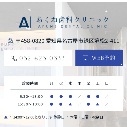
〒458-0820 愛知県名古屋市緑区境松2-411
052-623-0333
WEB予約
診療時間
月
火
水
木
金
土
日
9:30～13:00
●
●
●
／
●
●
／
15:30～19:00
●
●
▲
／
●
▲
／
▲
： 14:00～17:00となります
休診日 ： 木曜・日曜・祝祭日