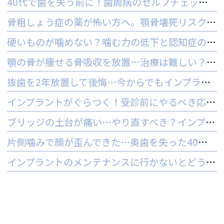
40代で歯を失う前に！歯周病のセルフチェックと守る予防法
骨粗しょう症の薬が怖い方へ。顎骨壊死リスクを防ぐ3つの対策
硬いものが噛めない？噛む力の低下と認知症の関係と受診の目安
顎の骨が痩せる骨吸収を放置…治療は難しい？手遅れを防ぐ3つの対策
抜歯を2年放置して後悔…今からでもインプラントはできる？
インプラントがぐらつく！受診前にやるべき応急処置とNG行動一覧
ブリッジの土台が痛い…やり直すべき？インプラントとの判断基準を解説
片側噛みで顔が歪んできた…奥歯を失った40代女性のインプラントという選択肢
インプラントのメンテナンスに行かないとどうなる？ 他院でやってもいいの？