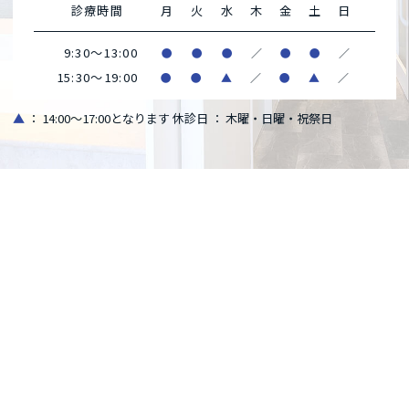
診療時間
月
火
水
木
金
土
日
9:30～13:00
●
●
●
／
●
●
／
15:30～19:00
●
●
▲
／
●
▲
／
▲
： 14:00～17:00となります
休診日 ： 木曜・日曜・祝祭日