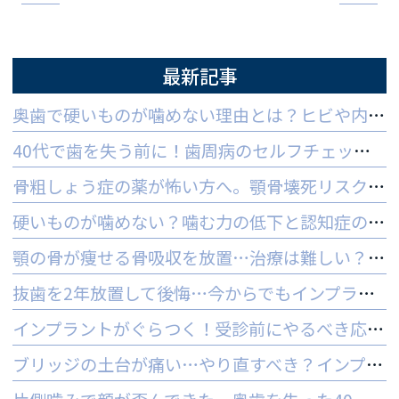
最新記事
奥歯で硬いものが噛めない理由とは？ヒビや内部炎症の疑いと対策
40代で歯を失う前に！歯周病のセルフチェックと守る予防法
骨粗しょう症の薬が怖い方へ。顎骨壊死リスクを防ぐ3つの対策
硬いものが噛めない？噛む力の低下と認知症の関係と受診の目安
顎の骨が痩せる骨吸収を放置…治療は難しい？手遅れを防ぐ3つの対策
抜歯を2年放置して後悔…今からでもインプラントはできる？
インプラントがぐらつく！受診前にやるべき応急処置とNG行動一覧
ブリッジの土台が痛い…やり直すべき？インプラントとの判断基準を解説