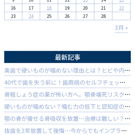
16
17
18
19
20
21
22
23
24
25
26
27
28
3月 »
最新記事
奥歯で硬いものが噛めない理由とは？ヒビや内部炎症の疑いと対策
40代で歯を失う前に！歯周病のセルフチェックと守る予防法
骨粗しょう症の薬が怖い方へ。顎骨壊死リスクを防ぐ3つの対策
硬いものが噛めない？噛む力の低下と認知症の関係と受診の目安
顎の骨が痩せる骨吸収を放置…治療は難しい？手遅れを防ぐ3つの対策
抜歯を2年放置して後悔…今からでもインプラントはできる？