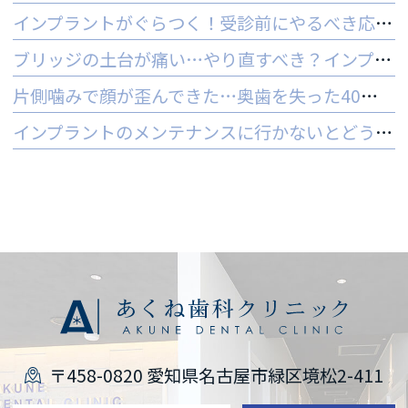
インプラントがぐらつく！受診前にやるべき応急処置とNG行動一覧
ブリッジの土台が痛い…やり直すべき？インプラントとの判断基準を解説
片側噛みで顔が歪んできた…奥歯を失った40代女性のインプラントという選択肢
インプラントのメンテナンスに行かないとどうなる？ 他院でやってもいいの？
〒458-0820 愛知県名古屋市緑区境松2-411