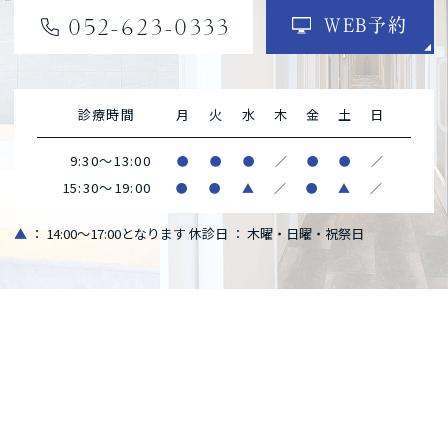
052-623-0333
WEB予約
診療時間
月
火
水
木
金
土
日
9:30～13:00
●
●
●
／
●
●
／
15:30～19:00
●
●
▲
／
●
▲
／
▲
： 14:00～17:00となります
休診日 ： 木曜・日曜・祝祭日