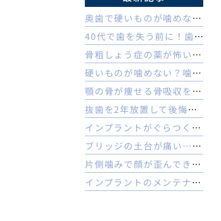
奥歯で硬いものが噛めない理由とは？ヒビや内部炎症の疑いと対策
40代で歯を失う前に！歯周病のセルフチェックと守る予防法
骨粗しょう症の薬が怖い方へ。顎骨壊死リスクを防ぐ3つの対策
硬いものが噛めない？噛む力の低下と認知症の関係と受診の目安
顎の骨が痩せる骨吸収を放置…治療は難しい？手遅れを防ぐ3つの対策
抜歯を2年放置して後悔…今からでもインプラントはできる？
インプラントがぐらつく！受診前にやるべき応急処置とNG行動一覧
ブリッジの土台が痛い…やり直すべき？インプラントとの判断基準を解説
片側噛みで顔が歪んできた…奥歯を失った40代女性のインプラントという選択肢
インプラントのメンテナンスに行かないとどうなる？ 他院でやってもいいの？