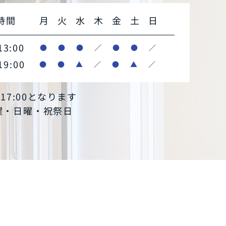
時間
月
火
水
木
金
土
日
13:00
●
●
●
／
●
●
／
19:00
●
●
▲
／
●
▲
／
～17:00となります
木曜・日曜・祝祭日