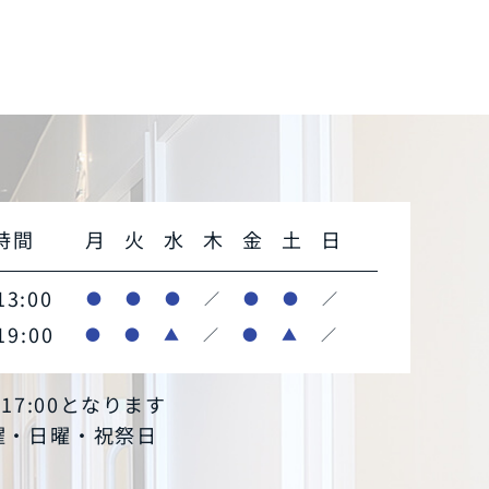
時間
月
火
水
木
金
土
日
13:00
●
●
●
／
●
●
／
19:00
●
●
▲
／
●
▲
／
～17:00となります
木曜・日曜・祝祭日