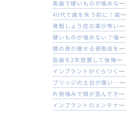
奥歯で硬いものが噛めない理由とは？ヒビや内部炎症の疑いと対策
40代で歯を失う前に！歯周病のセルフチェックと守る予防法
骨粗しょう症の薬が怖い方へ。顎骨壊死リスクを防ぐ3つの対策
硬いものが噛めない？噛む力の低下と認知症の関係と受診の目安
顎の骨が痩せる骨吸収を放置…治療は難しい？手遅れを防ぐ3つの対策
抜歯を2年放置して後悔…今からでもインプラントはできる？
インプラントがぐらつく！受診前にやるべき応急処置とNG行動一覧
ブリッジの土台が痛い…やり直すべき？インプラントとの判断基準を解説
片側噛みで顔が歪んできた…奥歯を失った40代女性のインプラントという選択肢
インプラントのメンテナンスに行かないとどうなる？ 他院でやってもいいの？