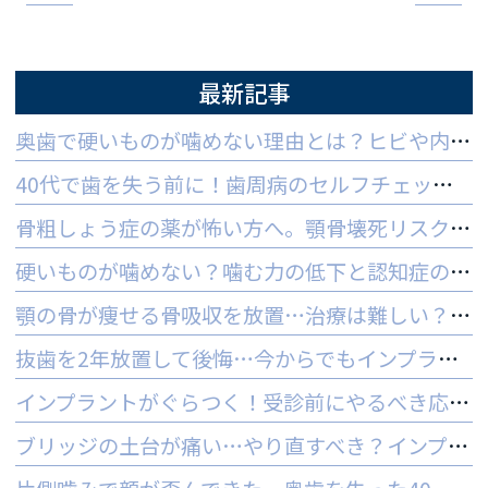
最新記事
奥歯で硬いものが噛めない理由とは？ヒビや内部炎症の疑いと対策
40代で歯を失う前に！歯周病のセルフチェックと守る予防法
骨粗しょう症の薬が怖い方へ。顎骨壊死リスクを防ぐ3つの対策
硬いものが噛めない？噛む力の低下と認知症の関係と受診の目安
顎の骨が痩せる骨吸収を放置…治療は難しい？手遅れを防ぐ3つの対策
抜歯を2年放置して後悔…今からでもインプラントはできる？
インプラントがぐらつく！受診前にやるべき応急処置とNG行動一覧
ブリッジの土台が痛い…やり直すべき？インプラントとの判断基準を解説