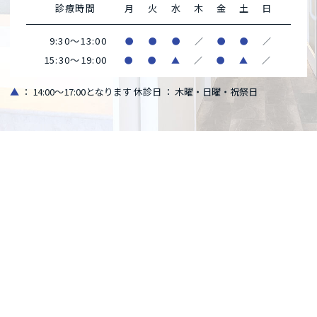
診療時間
月
火
水
木
金
土
日
9:30～13:00
●
●
●
／
●
●
／
15:30～19:00
●
●
▲
／
●
▲
／
▲
： 14:00～17:00となります
休診日 ： 木曜・日曜・祝祭日