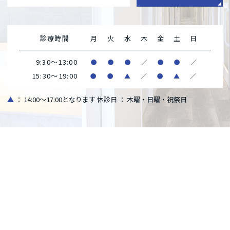
診療時間
月
火
水
木
金
土
日
9:30～13:00
●
●
●
／
●
●
／
15:30～19:00
●
●
▲
／
●
▲
／
▲
： 14:00～17:00となります
休診日 ： 木曜・日曜・祝祭日