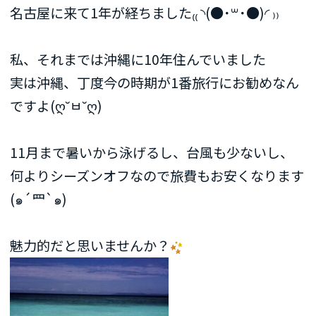
名古屋に来て1年が経ちました₍₍ ◝(●˙꒳˙●)◜ ₎₎
私、それまでは沖縄に10年住んでいました
実は沖縄、丁度今の時期が1番旅行にお勧めなん
ですよ(ღ˘ㅂ˘ღ)
11月まで暑いから泳げるし、台風も少ないし、
何よりシーズンオフなので旅費もお安くなります
(๑´罒`๑)
魅力的だと思いませんか？