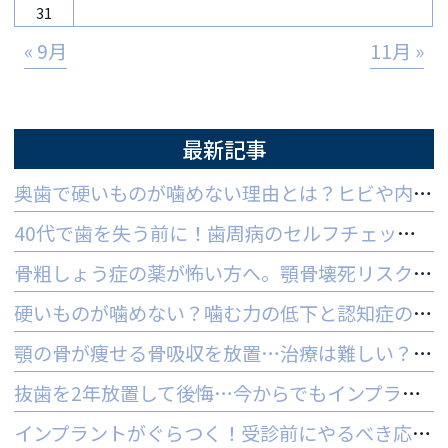
31
« 9月
11月 »
最新記事
奥歯で硬いものが噛めない理由とは？ヒビや内部炎症の疑いと対策
40代で歯を失う前に！歯周病のセルフチェックと守る予防法
骨粗しょう症の薬が怖い方へ。顎骨壊死リスクを防ぐ3つの対策
硬いものが噛めない？噛む力の低下と認知症の関係と受診の目安
顎の骨が痩せる骨吸収を放置…治療は難しい？手遅れを防ぐ3つの対策
抜歯を2年放置して後悔…今からでもインプラントはできる？
インプラントがぐらつく！受診前にやるべき応急処置とNG行動一覧