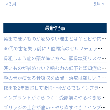
« 3月
5月 »
最新記事
奥歯で硬いものが噛めない理由とは？ヒビや内部炎症の疑いと対策
40代で歯を失う前に！歯周病のセルフチェックと守る予防法
骨粗しょう症の薬が怖い方へ。顎骨壊死リスクを防ぐ3つの対策
硬いものが噛めない？噛む力の低下と認知症の関係と受診の目安
顎の骨が痩せる骨吸収を放置…治療は難しい？手遅れを防ぐ3つの対策
抜歯を2年放置して後悔…今からでもインプラントはできる？
インプラントがぐらつく！受診前にやるべき応急処置とNG行動一覧
ブリッジの土台が痛い…やり直すべき？インプラントとの判断基準を解説