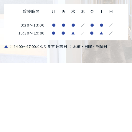
診療時間
月
火
水
木
金
土
日
9:30～13:00
●
●
●
／
●
●
／
15:30～19:00
●
●
▲
／
●
▲
／
▲
： 14:00～17:00となります
休診日 ： 木曜・日曜・祝祭日