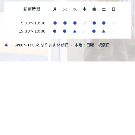
診療時間
月
火
水
木
金
土
日
9:30～13:00
●
●
●
／
●
●
／
15:30～19:00
●
●
▲
／
●
▲
／
▲
： 14:00～17:00となります
休診日 ： 木曜・日曜・祝祭日