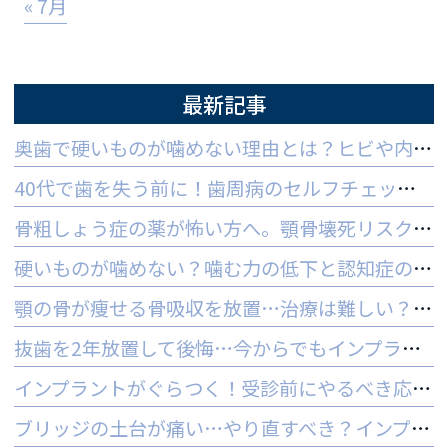
« 7月
最新記事
奥歯で硬いものが噛めない理由とは？ヒビや内部炎症の疑いと対策
40代で歯を失う前に！歯周病のセルフチェックと守る予防法
骨粗しょう症の薬が怖い方へ。顎骨壊死リスクを防ぐ3つの対策
硬いものが噛めない？噛む力の低下と認知症の関係と受診の目安
顎の骨が痩せる骨吸収を放置…治療は難しい？手遅れを防ぐ3つの対策
抜歯を2年放置して後悔…今からでもインプラントはできる？
インプラントがぐらつく！受診前にやるべき応急処置とNG行動一覧
ブリッジの土台が痛い…やり直すべき？インプラントとの判断基準を解説