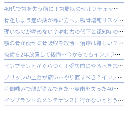
40代で歯を失う前に！歯周病のセルフチェックと守る予防法
骨粗しょう症の薬が怖い方へ。顎骨壊死リスクを防ぐ3つの対策
硬いものが噛めない？噛む力の低下と認知症の関係と受診の目安
顎の骨が痩せる骨吸収を放置…治療は難しい？手遅れを防ぐ3つの対策
抜歯を2年放置して後悔…今からでもインプラントはできる？
インプラントがぐらつく！受診前にやるべき応急処置とNG行動一覧
ブリッジの土台が痛い…やり直すべき？インプラントとの判断基準を解説
片側噛みで顔が歪んできた…奥歯を失った40代女性のインプラントという選択肢
インプラントのメンテナンスに行かないとどうなる？ 他院でやってもいいの？