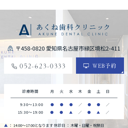
〒458-0820 愛知県名古屋市緑区境松2-411
052-623-0333
WEB予約
診療時間
月
火
水
木
金
土
日
9:30～13:00
●
●
●
／
●
●
／
15:30～19:00
●
●
▲
／
●
▲
／
▲
： 14:00～17:00となります
休診日 ： 木曜・日曜・祝祭日