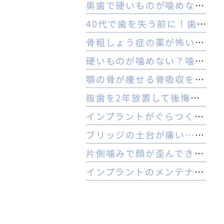
奥歯で硬いものが噛めない理由とは？ヒビや内部炎症の疑いと対策
40代で歯を失う前に！歯周病のセルフチェックと守る予防法
骨粗しょう症の薬が怖い方へ。顎骨壊死リスクを防ぐ3つの対策
硬いものが噛めない？噛む力の低下と認知症の関係と受診の目安
顎の骨が痩せる骨吸収を放置…治療は難しい？手遅れを防ぐ3つの対策
抜歯を2年放置して後悔…今からでもインプラントはできる？
インプラントがぐらつく！受診前にやるべき応急処置とNG行動一覧
ブリッジの土台が痛い…やり直すべき？インプラントとの判断基準を解説
片側噛みで顔が歪んできた…奥歯を失った40代女性のインプラントという選択肢
インプラントのメンテナンスに行かないとどうなる？ 他院でやってもいいの？